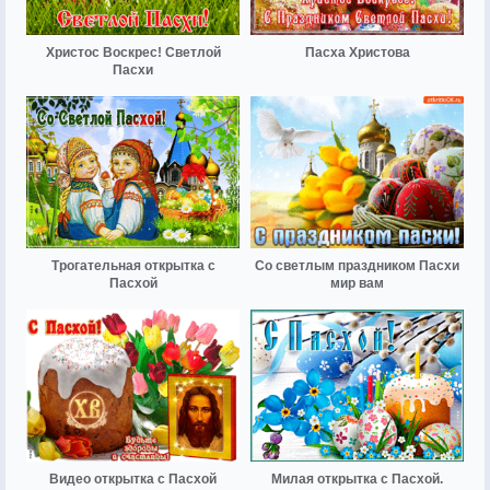
Христос Воскрес! Светлой
Пасха Христова
Пасхи
Трогательная открытка с
Со светлым праздником Пасхи
Пасхой
мир вам
Видео открытка с Пасхой
Милая открытка с Пасхой.