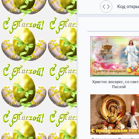
Код откры
Христос воскрес, со све
Пасхой