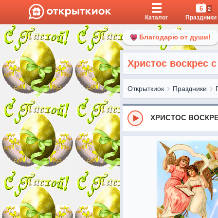
6
2
Каталог
Праздники
Благодарю от души!
Христос воскрес 
Открыткиок
Праздники
ХРИСТОС ВОСКР