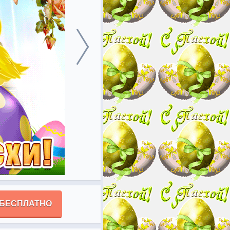
 БЕСПЛАТНО