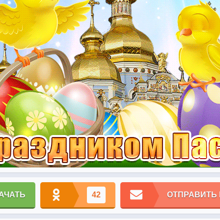
АЧАТЬ
42
ОТПРАВИТЬ