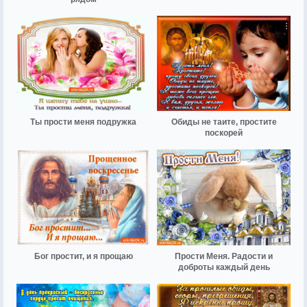
Ты прости меня подружка
Обиды не таите, простите
поскорей
Бог простит, и я прощаю
Прости Меня. Радости и
доброты каждый день