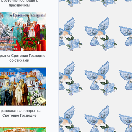
Сретение Господне с
праздником
рытка Сретение Господне
со стихами
равославная открытка
Сретение Господне