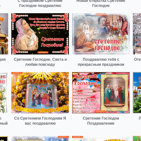
С праздником Сретение
Новая открытка Сретение
ю
Господне поздравляю
Господне
дня
Сретение Господне. Света и
Поздравляю тебя с
Отк
любви повсюду
прекрасным праздником
о
Со Сретением Господним Я
Сретение Господне
П
сный
вас поздравляю
Поздравление