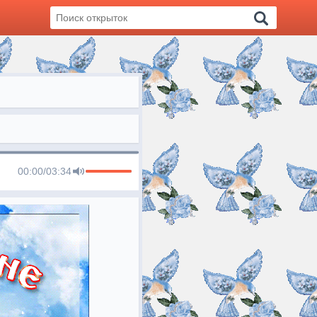
00:00
/
03:34