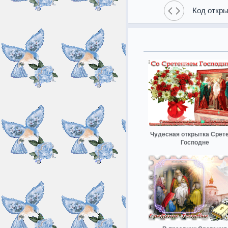
Код откры
Чудесная открытка Срет
Господне