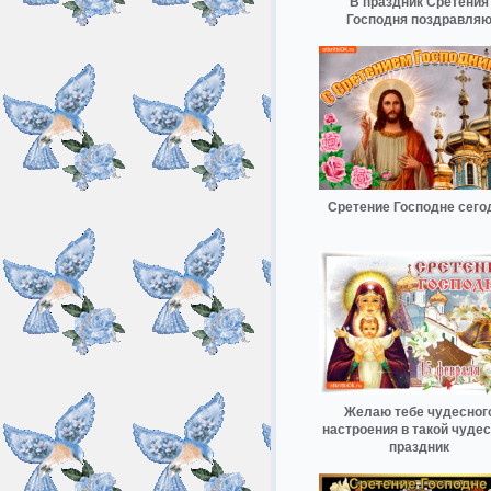
В праздник Сретения
Господня поздравля
Сретение Господне сего
Желаю тебе чудесног
настроения в такой чуде
праздник