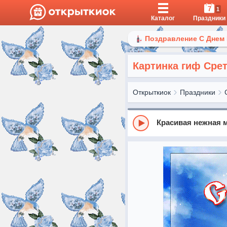
7
1
Каталог
Праздники
Поздравление С Днем
Картинка гиф Сре
Открыткиок
Праздники
Красивая нежная м