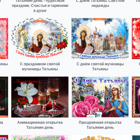
л
Татьянин день - чудесный
С Днём Татьяны. Светлой
По
праздник. Счастья и гармонии
надежды
в душе
ьяны
С праздником святой
С днём святой мученицы
мученицы Татьяны
Татьяны
на
Анимационная открытка
Праздничная открытка
По
Татьянин день
Татьянин день