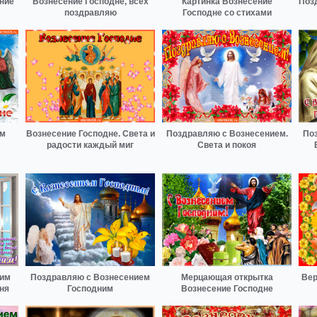
ние
Вознесение Господне, всех
Картинка Вознесение
Поз
поздравляю
Господне со стихами
ом
Вознесение Господне. Света и
Поздравляю с Вознесением.
По
радости каждый миг
Света и покоя
ним
Поздравляю с Вознесением
Мерцающая открытка
Вер
ня
Господним
Вознесение Господне