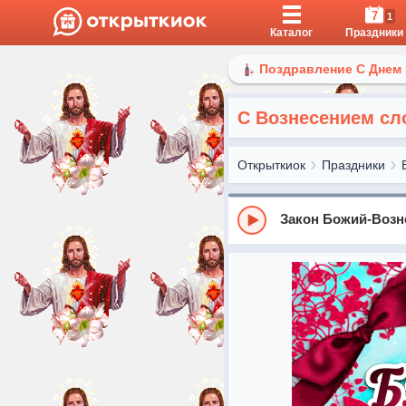
7
1
Каталог
Праздники
Поздравление С Днем
С Вознесением сл
Открыткиок
Праздники
Закон Божий-Возн