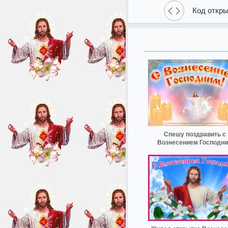
Код откры
Спешу поздравить с
Вознесением Господн