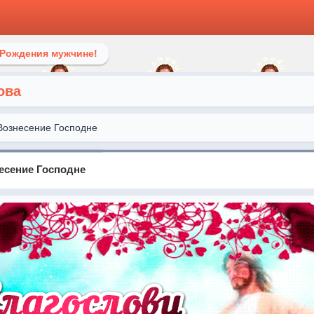
 Рождения мужчине!
ова
Вознесение Господне
есение Господне