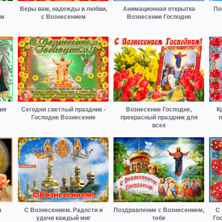
Веры вам, надежды и любви,
Анимационная открытка
По
ам
с Вознесением
Вознесение Господне
ия
Сегодня светлый праздник -
Вознесение Господне,
К
Господне Вознесение
прекрасный праздник для
п
всех
а
С Вознесением. Радости и
Поздравление с Вознесением,
С
удачи каждый миг
тебе
Го