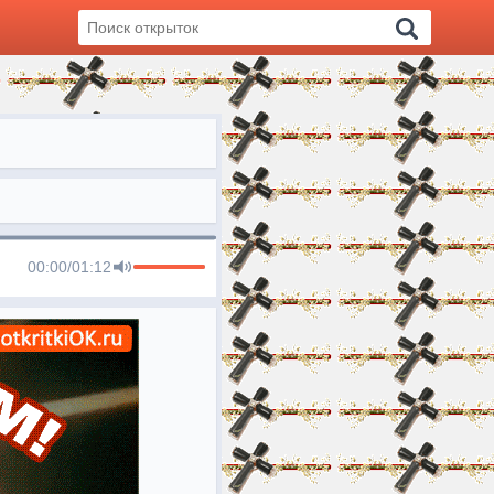
00:00
/
01:12