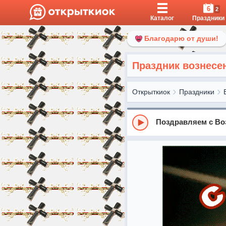
6
2
Каталог
Праздники
Благодарю от души!
Праздник вознесе
Открыткиок
Праздники
Поздравляем с Во