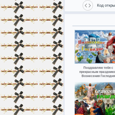
Код откры
Поздравляю тебя с
прекрасным праздник
Вознесения Господня