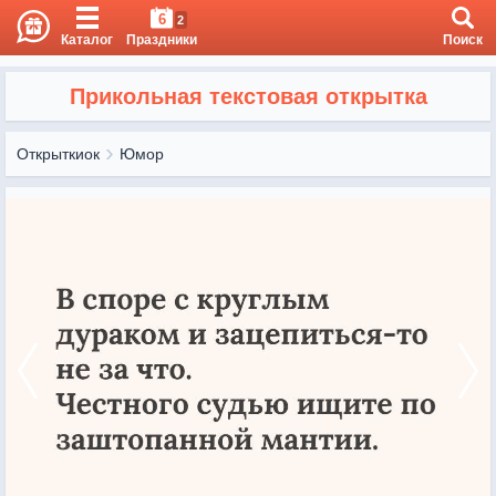
6
2
Каталог
Праздники
Поиск
Прикольная текстовая открытка
Открыткиок
Юмор