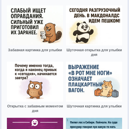
Забавная картинка для улыбки
Шуточная открытка для улыбки
дня
Открытка с забавным моментом
Шуточная картинка для улыбки
дня