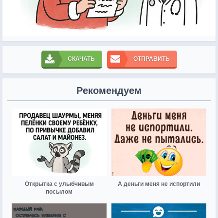
СКАЧАТЬ
ОТПРАВИТЬ
Рекомендуем
Открытка с улыбчивым
А деньги меня не испортили
посылом