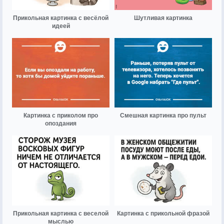
Прикольная картинка с весёлой
Шутливая картинка
идеей
Картинка с приколом про
Смешная картинка про пульт
опоздания
Прикольная картинка с веселой
Картинка с прикольной фразой
мыслью