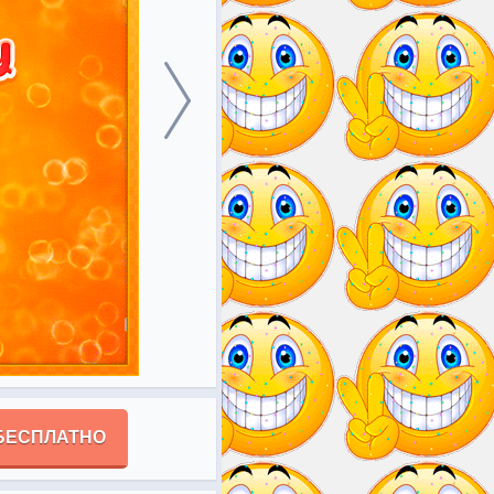
БЕСПЛАТНО