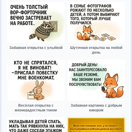
Забавная открытка с улыбкой
Шуточная открытка на любой
день
Весёлая открытка с
Забавная картинка с добрым
жизнерадостным тоном
юмором