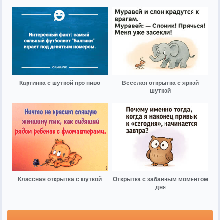
Картинка с шуткой про пиво
Весёлая открытка с яркой
шуткой
Классная открытка с шуткой
Открытка с забавным моментом
дня