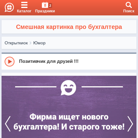
8
2
Каталог
Праздники
Поиск
Смешная картинка про бухгалтера
Открыткиок
Юмор
Позитивчик для друзей !!!