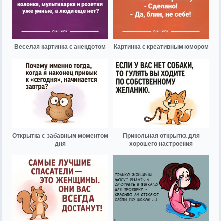
Веселая картинка с анекдотом
Картинка с креативным юмором
Открытка с забавным моментом
Прикольная открытка для
дня
хорошего настроения