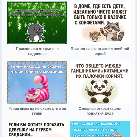
Прикольная открытка с
Прикольная картинка с весёлой
надписью
идеей
Гений никогда не скажет, что он
Смешная открытка для
гений
поднятия духа