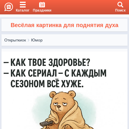
10
Каталог
Праздники
Поиск
Весёлая картинка для поднятия духа
Открыткиок
Юмор