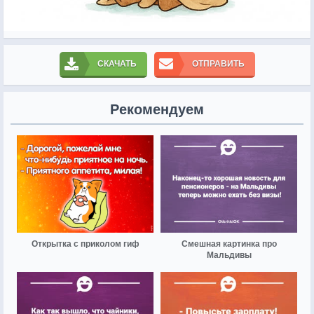
СКАЧАТЬ
ОТПРАВИТЬ
Рекомендуем
Открытка с приколом гиф
Смешная картинка про
Мальдивы