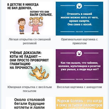
Лёгкая открытка со смешной
Оригинальная картинка с
репликой
приколом
Юморная открытка с весёлым
Веселая картинка с анекдотом
посылом