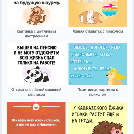
Картинка с шутливым
Живая открытка с приколом
настроением
Открытка с лёгкой смешной
Позитивная картинка с
репликой
приколом