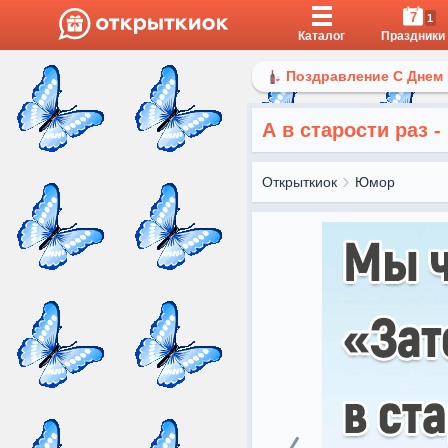
7
1
Каталог
Праздники
Поздравление С Днем
А в старости раз -
Открыткиок
Юмор