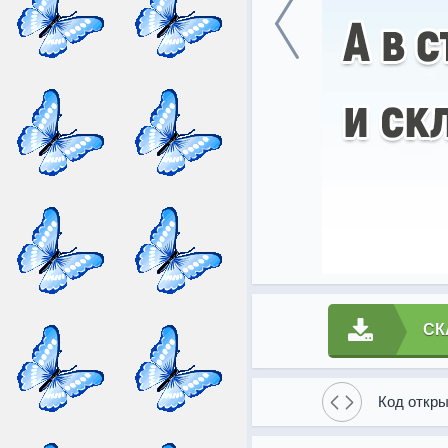
СК
Код откры