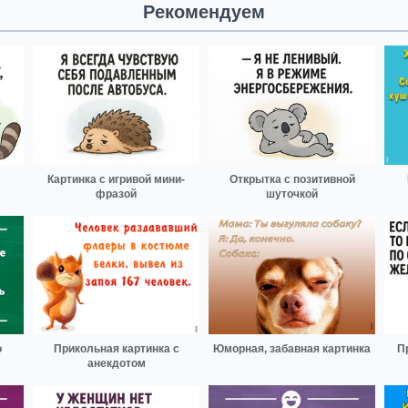
Рекомендуем
Картинка с игривой мини-
Открытка с позитивной
фразой
шуточкой
о
Прикольная картинка с
Юморная, забавная картинка
П
анекдотом