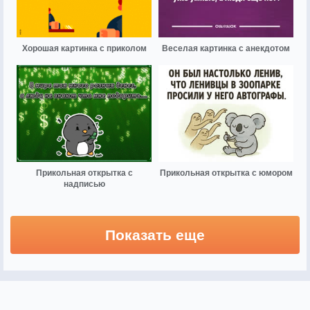
Хорошая картинка с приколом
Веселая картинка с анекдотом
Прикольная открытка с
Прикольная открытка с юмором
надписью
Показать еще