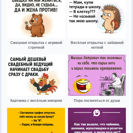
Смешная открытка с игривой
Весёлая открытка с забавной
строчкой
ноткой
Картинка с весёлым юмором
Пора посмеяться от души