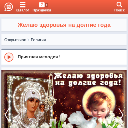
7
1
Каталог
Праздники
Поиск
Желаю здоровья на долгие года
Открыткиок
Религия
Приятная мелодия !