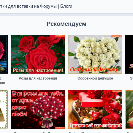
тки для вставки на Форумы | Блоги
Рекомендуем
с
Розы для настроения
Особенной девушке
Э
уши