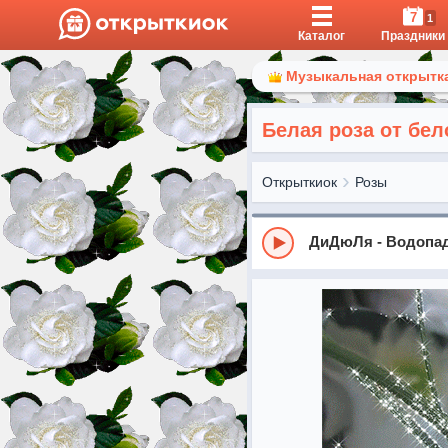
7
1
Каталог
Праздники
Музыкальная открытка
Белая роза от бе
Открыткиок
Розы
ДиДюЛя - Водопа