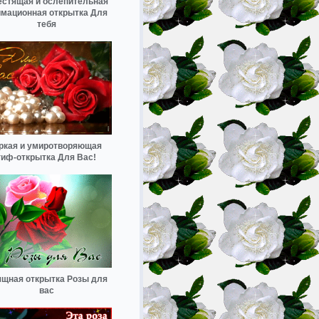
стящая и ослепительная
имационная открытка Для
тебя
ркая и умиротворяющая
гиф-открытка Для Вас!
ящная открытка Розы для
вас