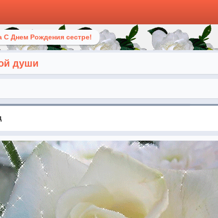
 С Днем Рождения сестре!
лой души
д