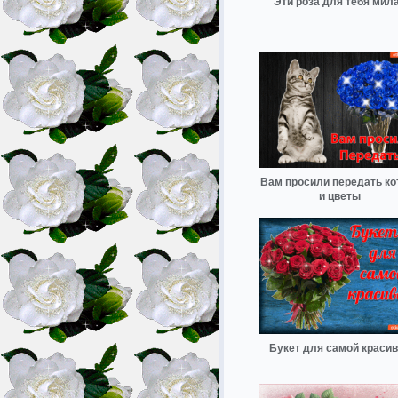
Эти роза для тебя мил
Вам просили передать ко
и цветы
Букет для самой краси