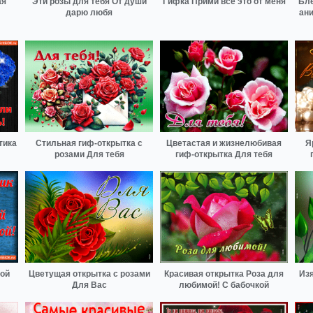
ая
Эти розы для тебя От души
Гифка Прими всё это от меня
Бле
дарю любя
ан
тика
Стильная гиф-открытка с
Цветастая и жизнелюбивая
Я
розами Для тебя
гиф-открытка Для тебя
вой
Цветущая открытка с розами
Красивая открытка Роза для
Из
Для Вас
любимой! С бабочкой