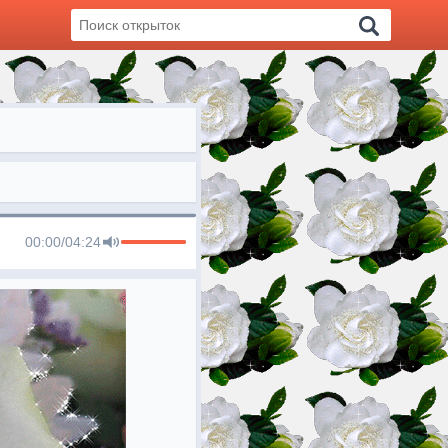
00:00
/
04:24