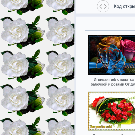
Код откры
Игривая гиф открытка 
бабочкой и розами От д