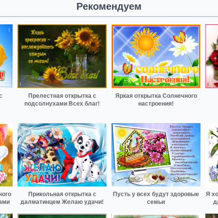
Рекомендуем
с
Прелестная открытка с
Яркая открытка Солнечного
подсолнухами Всех благ!
настроения!
ного
Прикольная открытка с
Пусть у всех будут здоровые
Я х
ами
далматинцем Желаю удачи!
семьи
д