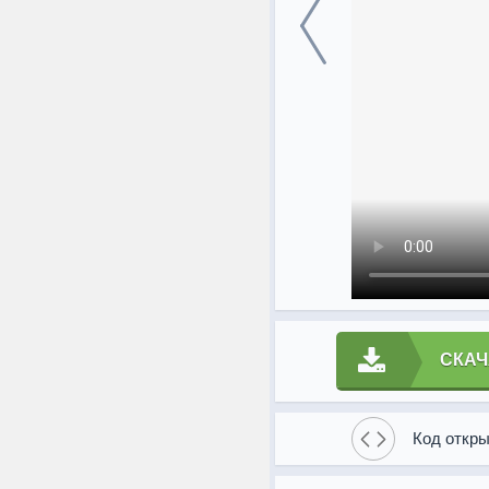
СКАЧ
Код откры