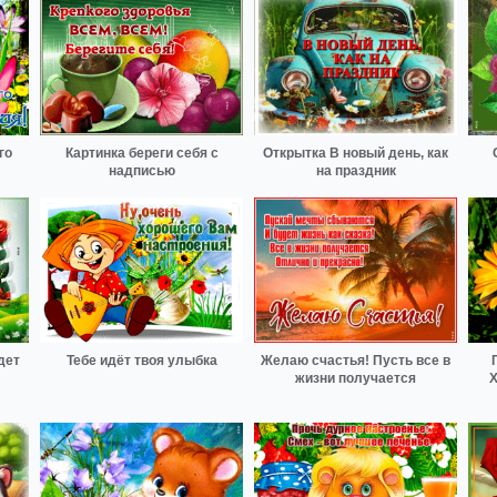
го
Картинка береги себя с
Открытка В новый день, как
надписью
на праздник
дет
Тебе идёт твоя улыбка
Желаю счастья! Пусть все в
жизни получается
Х