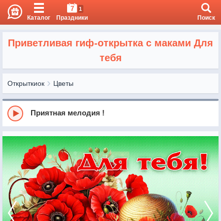
7
1
Каталог
Праздники
Поиск
Приветливая гиф-открытка с маками Для
тебя
Открыткиок
Цветы
Приятная мелодия !