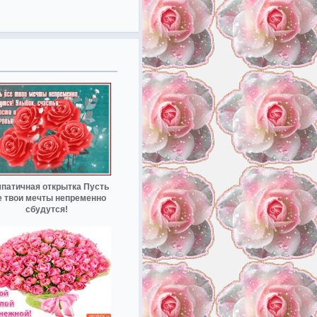
патичная открытка Пусть
е твои мечты непременно
сбудутся!