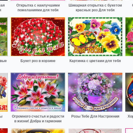
лая
Открытка с наилучшими
Шикарная открытка с букетом
я
пожеланиями для тебя
красных роз Для тебя
ивые
Букет роз в корзине
Картинка с цветами для тебя
бы
Огромного счастья и радости
Розы Тебе Для Настроения
Хо
в жизни! Добра и гармонии