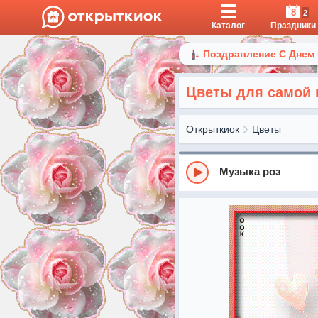
8
2
Каталог
Праздники
Поздравление С Днем
Цветы для самой 
Открыткиок
Цветы
Музыка роз