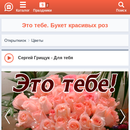
9
2
Каталог
Праздники
Поиск
Это тебе. Букет красивых роз
Открыткиок
Цветы
Cергей Грищук - Для тебя