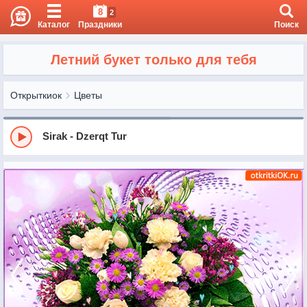
8
2
Каталог
Праздники
Поиск
Летний букет только для тебя
Открыткиок
Цветы
Sirak - Dzerqt Tur