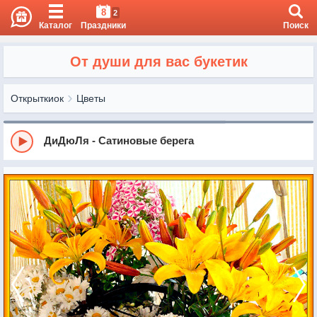
8
2
Каталог
Праздники
Поиск
От души для вас букетик
Открыткиок
Цветы
ДиДюЛя - Сатиновые берега