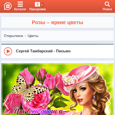
8
2
Каталог
Праздники
Поиск
Розы – яркие цветы
Открыткиок
Цветы
Сергей Тамбарский - Письмо