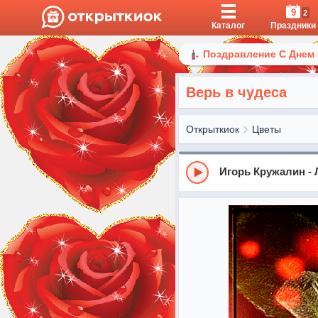
9
2
Каталог
Праздники
Поздравление С Днем
Верь в чудеса
Открыткиок
Цветы
Игорь Кружалин -