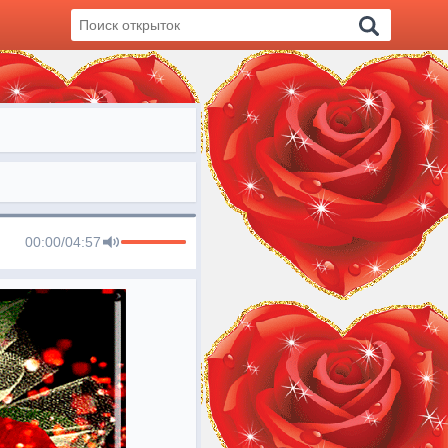
00:00
/
04:57