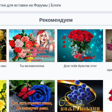
тки для вставки на Форумы | Блоги
Рекомендуем
 вас
Ты великолепна
Для тебя букетик этот
ор