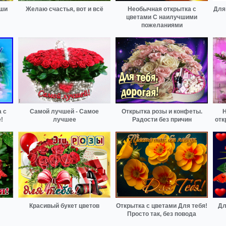
уши
Желаю счастья, вот и всё
Необычная открытка с
Для
цветами С наилучшими
пожеланиями
 с
Самой лучшей - Самое
Открытка розы и конфеты.
Н
!
лучшее
Радости без причин
отк
Красивый букет цветов
Открытка с цветами Для тебя!
Дл
Просто так, без повода