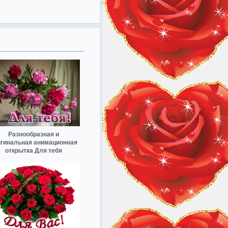
Разнообразная и
игинальная анимационная
открытка Для тебя