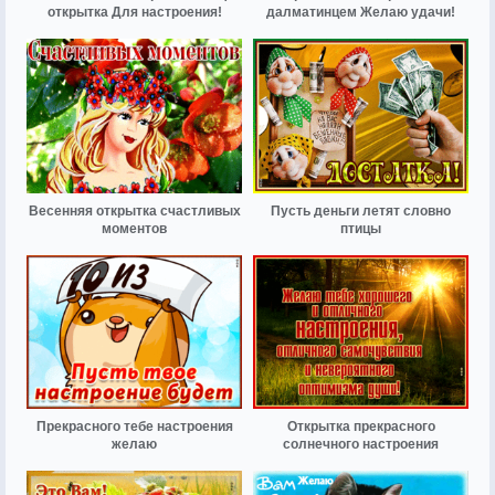
открытка Для настроения!
далматинцем Желаю удачи!
Весенняя открытка счастливых
Пусть деньги летят словно
моментов
птицы
Прекрасного тебе настроения
Открытка прекрасного
желаю
солнечного настроения