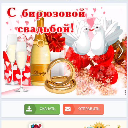
СКАЧАТЬ
ОТПРАВИТЬ