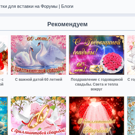
тки для вставки на Форумы | Блоги
Рекомендуем
 с
С важной датой 60 летней
Поздравление с годовщиной
С г
ой
свадьбы. Света и тепла
вокруг