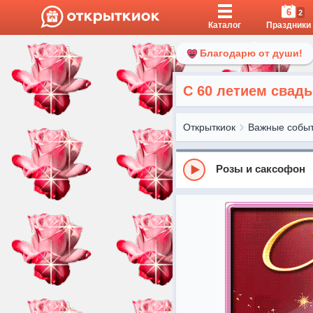
6
2
Каталог
Праздники
Благодарю от души!
С 60 летием свад
Открыткиок
Важные собы
Розы и саксофон