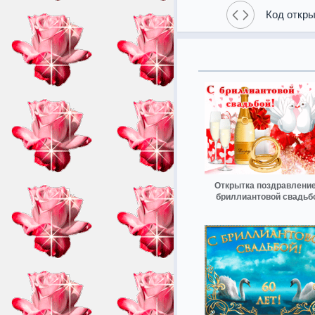
Код откры
Открытка поздравление
бриллиантовой свадьб