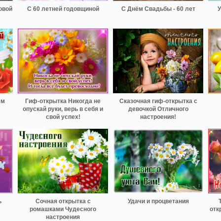
овой
С 60 летней годовщиной
С Днём Свадьбы - 60 лет
У
ем
Гиф-открытка Никогда не
Сказочная гиф-открытка с
опускай руки, верь в себя и
девочкой Отличного
свой успех!
настроения!
ь
Сочная открытка с
Удачи и процветания
ромашками Чудесного
отк
настроения