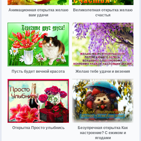
Анимационная открытка желаю
Великолепная открытка желаю
вам удачи
счастья
Пусть будет вечной красота
Желаю тебе удачи и везения
Открытка Просто улыбнись
Безупречная открытка Как
настроение? С ежиком и
ягодами