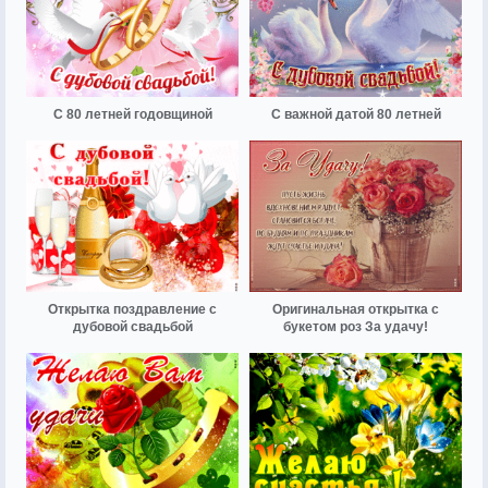
С 80 летней годовщиной
С важной датой 80 летней
Открытка поздравление с
Оригинальная открытка с
дубовой свадьбой
букетом роз За удачу!