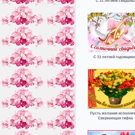
С 31 летием свадьбы
С 31 летней годовщин
Пусть желания исполнят
Сверкающая гифка