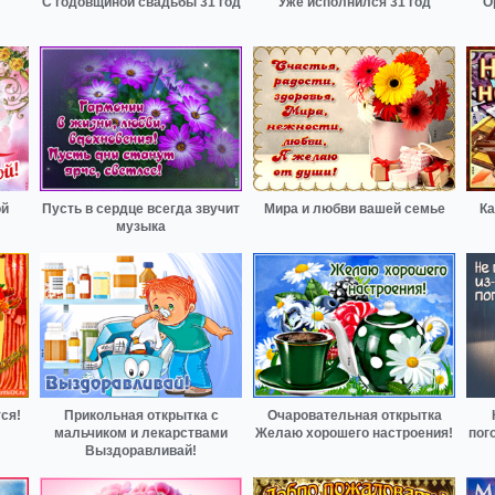
С годовщиной свадьбы 31 год
Уже исполнился 31 год
О
ой
Пусть в сердце всегда звучит
Мира и любви вашей семье
Ка
музыка
ся!
Прикольная открытка с
Очаровательная открытка
мальчиком и лекарствами
Желаю хорошего настроения!
пог
Выздоравливай!