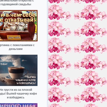
ригинальная открытка с
годовщиной свадьбы
ртинка с пожеланиями с
деньгами
Не грусти из-за плохой
оды! Выпей чашечку кофе
и взбодрись