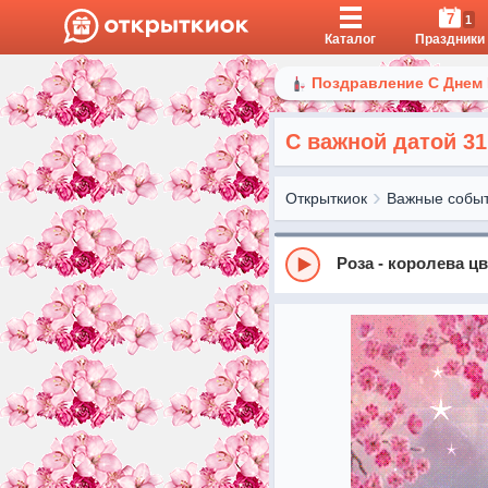
7
1
Каталог
Праздники
Поздравление С Днем
С важной датой 31
Открыткиок
Важные собы
Роза - королева ц