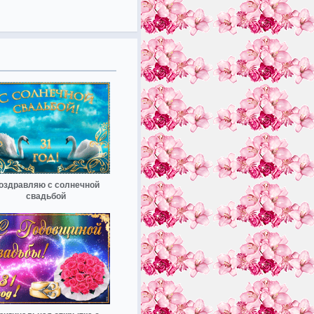
оздравляю с солнечной
свадьбой