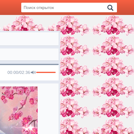
00:00
/
02:36