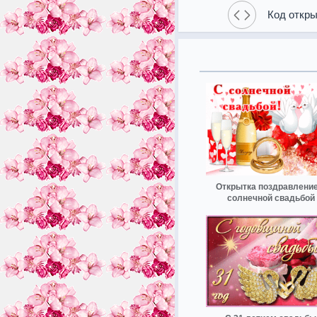
Код откры
Открытка поздравление
солнечной свадьбой