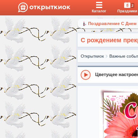
8
2
Каталог
Праздники
Поздравление С Днем
С рождением пре
Открыткиок
Важные собы
Цветущее настрое