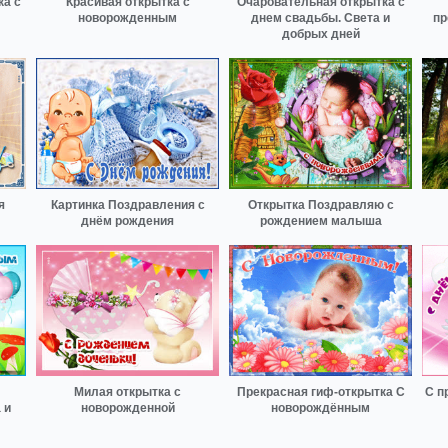
ка с
Красивая открытка с
Очаровательная открытка с
новорожденным
днем свадьбы. Света и
пр
добрых дней
я
Картинка Поздравления с
Открытка Поздравляю с
днём рождения
рождением малыша
Милая открытка с
Прекрасная гиф-открытка С
С п
 и
новорожденной
новорождённым