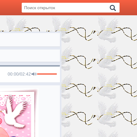
00:00
/
02:42