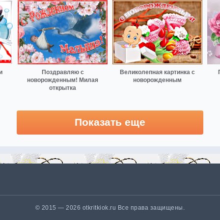
и
Поздравляю с
Великолепная картинка с
новорожденным! Милая
новорожденным
открытка
Показать еще
© 2015 — 2026 otkritkiok.ru Все права защищены.