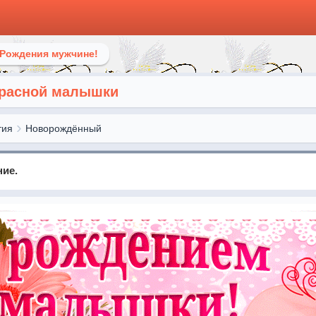
 Рождения мужчине!
красной малышки
тия
Новорождённый
ние.