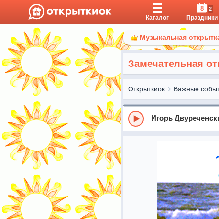
8
2
Каталог
Праздники
Музыкальная открытка
Замечательная от
Открыткиок
Важные собы
Игорь Двуреченски