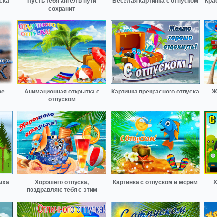
ска
Пусть тебя ангел в пути
Веселая картинка с отпуском
Кра
сохранит
ре
Анимационная открытка с
Картинка прекрасного отпуска
Ж
отпуском
ыха
Хорошего отпуска,
Картинка с отпуском и морем
Х
поздравляю тебя с этим