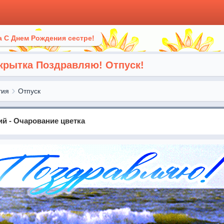
 С Днем Рождения сестре!
крытка Поздравляю! Отпуск!
тия
Отпуск
й - Очарование цветка