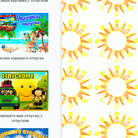
сивая картинка с отпуском
елаю хорошего отпуска
орошего вам отпуска, с
отпуском