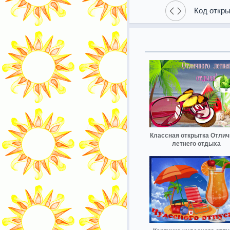
Код откры
Классная открытка Отлич
летнего отдыха