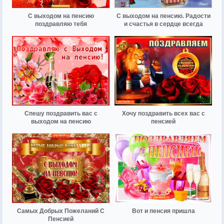
С выходом на пенсию
С выходом на пенсию. Радости
поздравляю тебя
и счастья в сердце всегда
Спешу поздравить вас с
Хочу поздравить всех вас с
выходом на пенсию
пенсией
Самых Добрых Пожеланий С
Вот и пенсия пришла
Пенсией