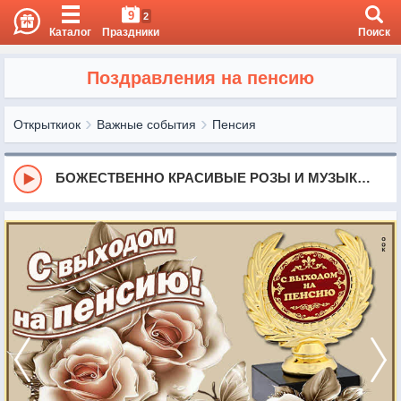
9
2
Каталог
Праздники
Поиск
Поздравления на пенсию
Открыткиок
Важные события
Пенсия
БОЖЕСТВЕННО КРАСИВЫЕ РОЗЫ И МУЗЫКА ДЛЯ ВАС