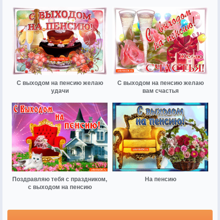
С выходом на пенсию желаю
С выходом на пенсию желаю
удачи
вам счастья
Поздравляю тебя с праздником,
На пенсию
с выходом на пенсию