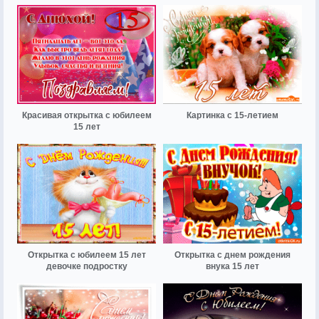
Красивая открытка с юбилеем
Картинка с 15-летием
15 лет
Открытка с юбилеем 15 лет
Открытка с днем рождения
девочке подростку
внука 15 лет