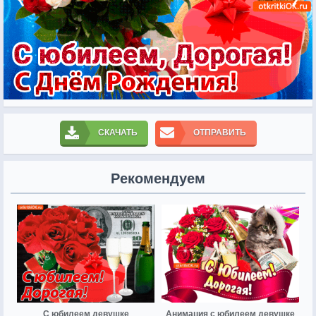
СКАЧАТЬ
ОТПРАВИТЬ
Рекомендуем
С юбилеем девушке
Анимация с юбилеем девушке