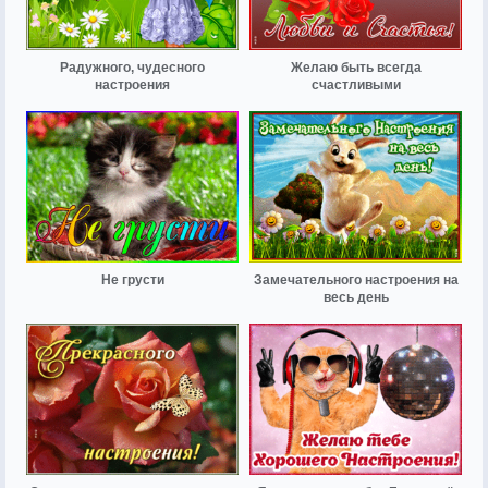
Радужного, чудесного
Желаю быть всегда
настроения
счастливыми
Не грусти
Замечательного настроения на
весь день