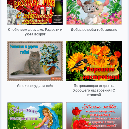
С юбилеем девушке. Радости и
Добра во всём тебе желаю
уюта вокруг
Успехов и удачи тебе
Потрясающая открытка
Хорошего настроения! С
птичкой