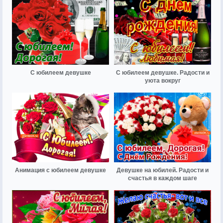
С юбилеем девушке
С юбилеем девушке. Радости и
уюта вокруг
Анимация с юбилеем девушке
Девушке на юбилей. Радости и
счастья в каждом шаге