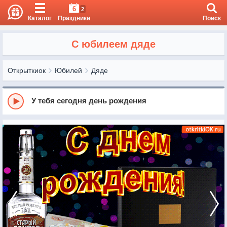
6
2
Каталог
Праздники
Поиск
С юбилеем дяде
Открыткиок
Юбилей
Дяде
У тебя сегодня день рождения