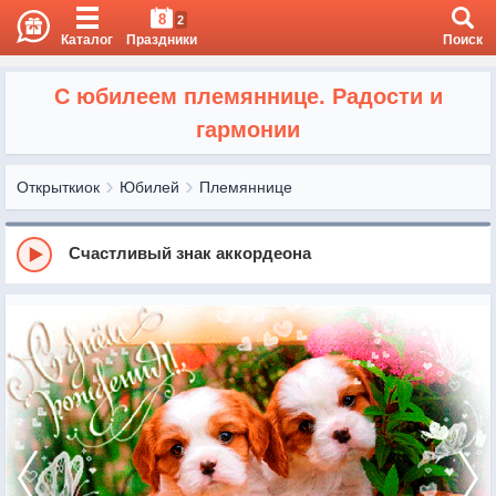
8
2
Каталог
Праздники
Поиск
С юбилеем племяннице. Радости и
гармонии
Открыткиок
Юбилей
Племяннице
Счастливый знак аккордеона