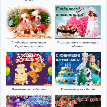
С юбилеем племяннице.
Поздравление племяннице с
Радости и гармонии
юбилеем
Племяннице с юбилеем
Племяннице на юбилей