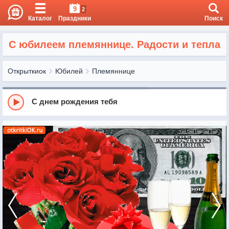
9
2
Каталог
Праздники
Поиск
С юбилеем племяннице. Радости и тепла
Открыткиок
Юбилей
Племяннице
С днем рождения тебя