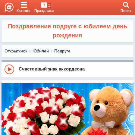
7
1
Каталог
Праздники
Поиск
Поздравление подруге с юбилеем день
рождения
Открыткиок
Юбилей
Подруге
Счастливый знак аккордеона