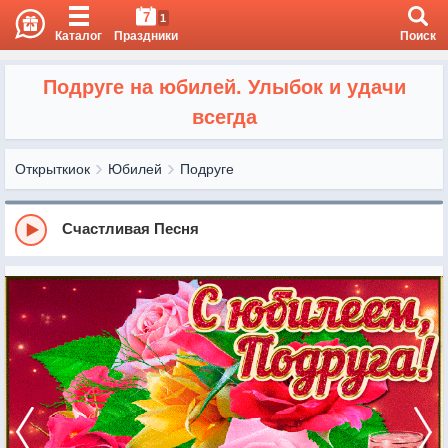
7
1
Каталог
Праздники
Поиск
Подруге на юбилей. Улыбок и удачи
всегда
Открыткиок
Юбилей
Подруге
Счастливая Песня