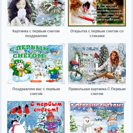
Картинка с первым снегом
Открытка с первым снегом со
поздравляю
стихами
Поздравляю вас с первым
Прикольная картинка С Первым
снегом
снегом