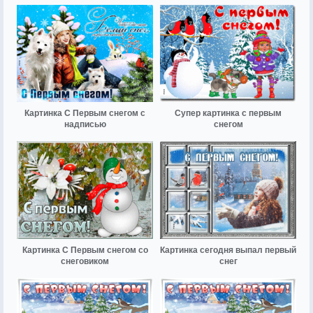
Картинка С Первым снегом с
Супер картинка с первым
надписью
снегом
Картинка С Первым снегом со
Картинка сегодня выпал первый
снеговиком
снег