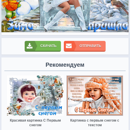
СКАЧАТЬ
ОТПРАВИТЬ
Рекомендуем
Красивая картинка С Первым
Картинка с первым снегом с
снегом
текстом