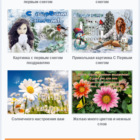
первым снегом
снегом
Картинка с первым снегом
Прикольная картинка С Первым
поздравляю
снегом
Солнечного настроения вам
Желаю много цветов и нежных
слов