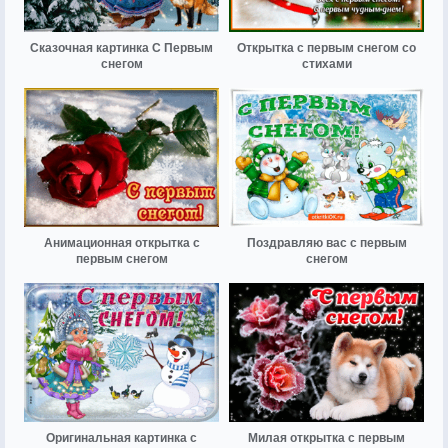
Сказочная картинка С Первым
Открытка с первым снегом со
снегом
стихами
Анимационная открытка с
Поздравляю вас с первым
первым снегом
снегом
Оригинальная картинка с
Милая открытка с первым