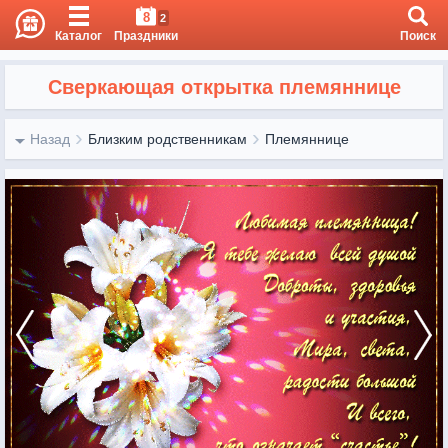
8
2
Каталог
Праздники
Поиск
Сверкающая открытка племяннице
Назад
Близким родственникам
Племяннице