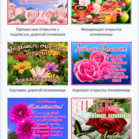
Прекрасная открытка с
Мерцающая открытка
надписью, дорогой племяшке
племяннице
Картинка дорогой племяннице
Хорошая открытка племяннице