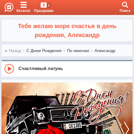
8
2
Каталог
Праздники
Поиск
Тебе желаю море счастья в день
рождения, Александр
Назад
С Днем Рождения
По именам
Александр
Счастливый латунь