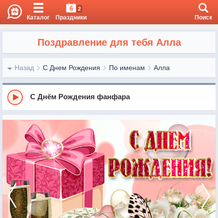
6
2
Каталог
Праздники
Поиск
Поздравление для тебя Алла
Назад
С Днем Рождения
По именам
Алла
С Днём Рождения фанфара