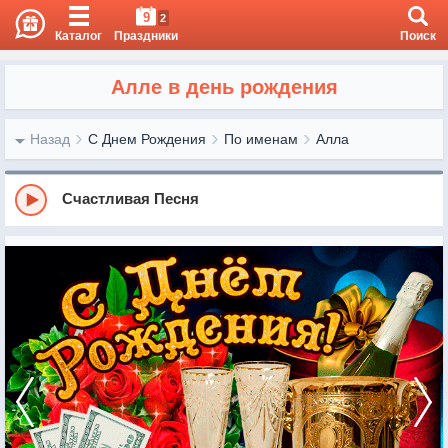
9
2
Каталог
Праздники
Поиск
Алле в день рождения
Назад
С Днем Рождения
По именам
Алла
Счастливая Песня