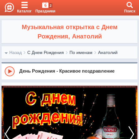
6
2
Каталог
Праздники
Поиск
Музыкальная открытка с Днем
Рождения, Анатолий
Назад
С Днем Рождения
По именам
Анатолий
День Рождения - Красивое поздравление