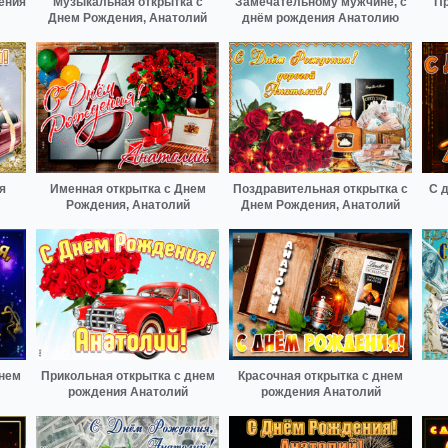
ения
Музыкальная открытка с
Замечательному мужчине, с
Пр
Днем Рождения, Анатолий
днём рождения Анатолию
я
Именная открытка с Днем
Поздравительная открытка с
С 
Рождения, Анатолий
Днем Рождения, Анатолий
днем
Прикольная открытка с днем
Красочная открытка с днем
рождения Анатолий
рождения Анатолий