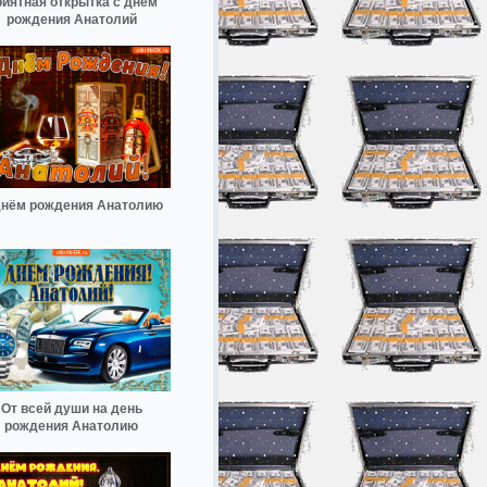
иятная открытка с днем
рождения Анатолий
днём рождения Анатолию
От всей души на день
рождения Анатолию