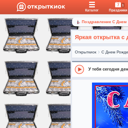
7
1
Каталог
Праздники
Поздравление С Днем
Яркая открытка с
Открыткиок
С Днем Рожд
У тебя сегодня де